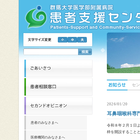
セン
2026/01/20
耳鼻咽喉科専
患者のみなさまへ
令和８年２月１日
枠を開設すること
医療機関のみなさまへ