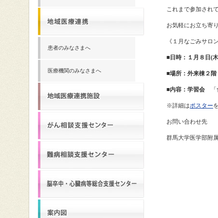
これまで参加され
お気軽にお立ち寄
《１月なごみサロ
患者のみなさまへ
■
日時：１月８日(木)13
医療機関のみなさまへ
■場所：外来棟２階
■内容：学習会
「
※詳細は
ポスター
お問い合わせ先
群馬大学医学部附属病院