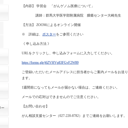
【内容】 学習会 「がんゲノム医療について」
講師：群馬大学医学部附属病院 腫瘍センター大崎先生
【方法】 ZOOMによるオンライン開催
※ 詳細は、
ポスター
をご参照ください
《 申し込み方法 》
URLをクリックし、申し込みフォームに入力してください。
https://forms.gle/j6ZVHVp83FGvF2W89
ご登録いただいたメールアドレスに担当者からご案内メールをお送り
ます。
1週間前になってもメールが届かない場合は、ご連絡ください。
メールでの応対はできませんのでご注意ください。
【お問い合わせ】
がん相談支援センター（027-220-8782）までご連絡をお願いします。