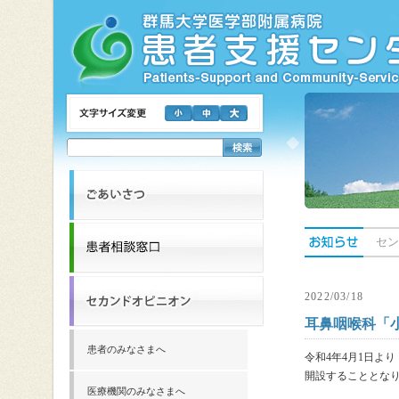
セン
2022/03/18
耳鼻咽喉科「
患者のみなさまへ
令和4年4月1日よ
開設することとな
医療機関のみなさまへ