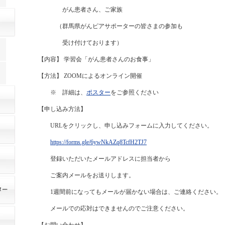
がん患者さん、ご家族
（群馬県がんピアサポーターの皆さまの参加も
受け付けております）
【内容】 学習会「がん患者さんのお食事」
【方法】 ZOOMによるオンライン開催
※ 詳細は、
ポスター
をご参照ください
【申し込み方法】
URLをクリックし、申し込みフォームに入力してください。
https://forms.gle/6ywNkAZq8TcfH2TJ7
登録いただいたメールアドレスに担当者から
ご案内メールをお送りします。
1週間前になってもメールが届かない場合は、ご連絡ください。
メールでの応対はできませんのでご注意ください。